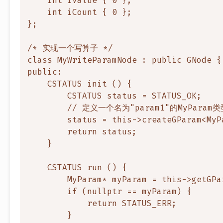
    int iValue { 0 };

    int iCount { 0 };

};

/* 实现一个写算子 */

class MyWriteParamNode : public GNode {

public:

    CSTATUS init () {

        CSTATUS status = STATUS_OK;

        // 定义一个名为"param1"的MyParam
        status = this->createGParam<MyPa
        return status;

    }

    CSTATUS run () {

        MyParam* myParam = this->getGPa
        if (nullptr == myParam) {

            return STATUS_ERR;

        }
