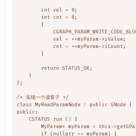
        int val = 0;

        int cnt = 0;

        {

            CGRAPH_PARAM_WRITE_CODE_BLOC
            val = ++myParam->iValue;
            cnt = ++myParam->iCount;

        }

        return STATUS_OK;

    }

};

/* 实现一个读算子 */

class MyReadParamNode : public GNode {

public:

    CSTATUS run () {

        MyParam* myParam = this->getGPa
        if (nullptr == myParam) {
