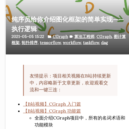
纯序员给你介绍图化框架的简单实现——
执行逻辑
2021-05-05 15:22
CGraph
算法工程师
,
CGraph
,
图计算
folder
label
框架
,
拓扑排序
,
tensorflow
,
workflow
,
taskflow
,
dag
友情提示：项目相关视频在B站持续更新
中，内容略新于文章更新，欢迎观看交
流和一键三连：
【B站视频】CGraph 入门篇
【B站视频】CGraph 功能篇
全面介绍CGraph项目中，所有的名词术语和
功能模块