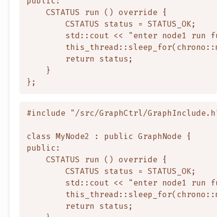
public:

    CSTATUS run () override {

        CSTATUS status = STATUS_OK;

        std::cout << "enter node1 run f
        this_thread::sleep_for(chrono::
        return status;

    }

#include "/src/GraphCtrl/GraphInclude.h"
class MyNode2 : public GraphNode {

public:

    CSTATUS run () override {

        CSTATUS status = STATUS_OK;

        std::cout << "enter node1 run f
        this_thread::sleep_for(chrono::
        return status;
