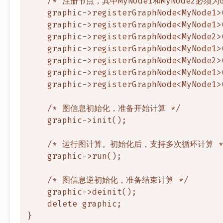
    /* 注册节点，其中MyNode1和MyNode2必须为Gr
    graphic->registerGraphNode<MyNod
    graphic->registerGraphNode<MyNod
    graphic->registerGraphNode<MyNode2>(
    graphic->registerGraphNode<MyNod
    graphic->registerGraphNode<MyNode2>(
    graphic->registerGraphNode<MyNode1>(
    graphic->registerGraphNode<MyNo
    /* 图信息初始化，准备开始计算 */

    graphic->init();

    /* 运行图计算。初始化后，支持多次循环计算 */
    graphic->run();

    /* 图信息逆初始化，准备结束计算 */

    graphic->deinit();

    delete graphic;
