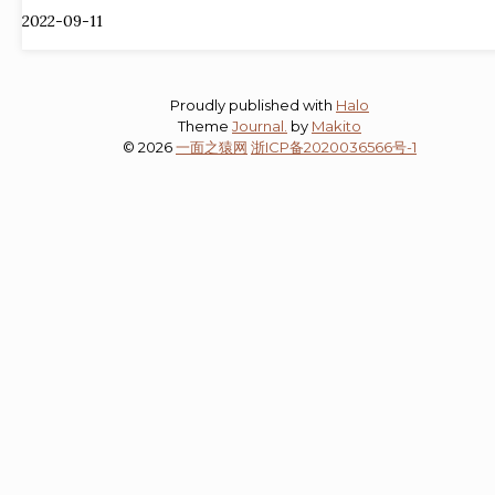
2022-09-11
Proudly published with
Halo
Theme
Journal.
by
Makito
© 2026
一面之猿网
浙ICP备2020036566号-1