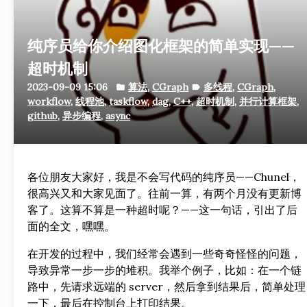
纯序员给你介绍图化框架的简单实现——
超时机制
2023-09-09 15:06
算法
,
CGraph
多线程
,
CGraph
,
folder
label
workflow
,
线程池
,
taskflow
,
dag
,
C++
,
超时机制
,
并行计算框架
,
github
,
异步编程
,
async
各位朋友大家好，我是不会写代码的纯序员——Chunel，
很高兴又和大家见面了。往前一算，有两个月没有更新博
客了。这算不算是一种超时呢？——这一句话，引出了后
面的全文，嘿嘿。
在开发的过程中，我们经常会遇到一些奇奇怪怪的问题，
导致异常一步一步的堆积。我举个例子，比如：在一个链
路中，先请求远端的 server，然后拿到结果后，简单处理
一下，最后在控制台上打印结果。